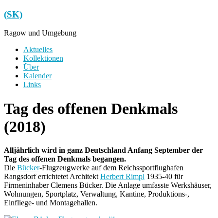
Zum
(SK)
Inhalt
springen
Ragow und Umgebung
Menü
Aktuelles
Kollektionen
Über
Kalender
Links
Tag des offenen Denkmals
(2018)
Alljährlich wird in ganz Deutschland Anfang September der
Tag des offenen Denkmals begangen.
Die
Bücker
-Flugzeugwerke auf dem Reichssportflughafen
Rangsdorf errichtetet Architekt
Herbert Rimpl
1935-40 für
Firmeninhaber Clemens Bücker. Die Anlage umfasste Werkshäuser,
Wohnungen, Sportplatz, Verwaltung, Kantine, Produktions-,
Einfliege- und Montagehallen.