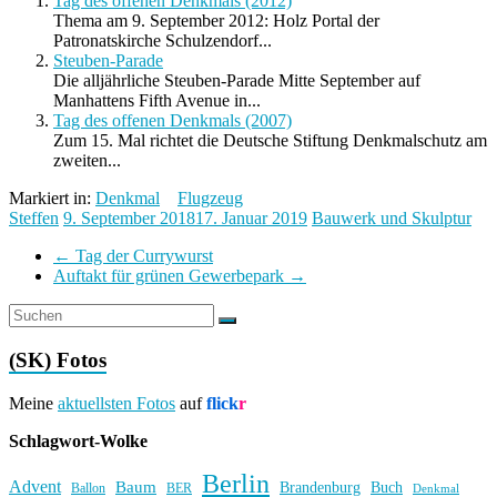
Tag des offenen Denkmals (2012)
Thema am 9. September 2012: Holz Portal der
Patronatskirche Schulzendorf...
Steuben-Parade
Die alljährliche Steuben-Parade Mitte September auf
Manhattens Fifth Avenue in...
Tag des offenen Denkmals (2007)
Zum 15. Mal richtet die Deutsche Stiftung Denkmalschutz am
zweiten...
Markiert in:
Denkmal
Flugzeug
Steffen
9. September 2018
17. Januar 2019
Bauwerk und Skulptur
←
Tag der Currywurst
Auftakt für grünen Gewerbepark
→
(SK) Fotos
Meine
aktuellsten Fotos
auf
flick
r
Schlagwort-Wolke
Berlin
Advent
Baum
Brandenburg
Buch
BER
Ballon
Denkmal