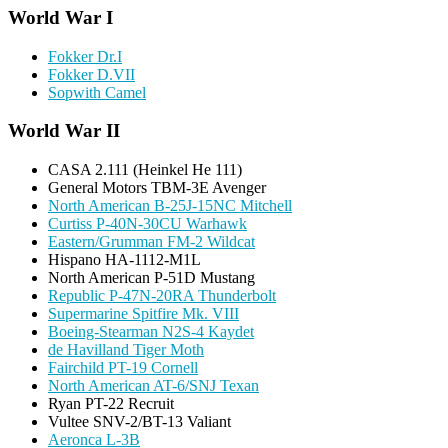
World War I
Fokker Dr.I
Fokker D.VII
Sopwith Camel
World War II
CASA 2.111 (Heinkel He 111)
General Motors TBM-3E Avenger
North American B-25J-15NC Mitchell
Curtiss P-40N-30CU Warhawk
Eastern/Grumman FM-2 Wildcat
Hispano HA-1112-M1L
North American P-51D Mustang
Republic P-47N-20RA Thunderbolt
Supermarine Spitfire Mk. VIII
Boeing-Stearman N2S-4 Kaydet
de Havilland Tiger Moth
Fairchild PT-19 Cornell
North American AT-6/SNJ Texan
Ryan PT-22 Recruit
Vultee SNV-2/BT-13 Valiant
Aeronca L-3B