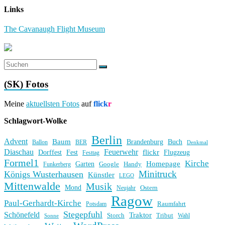
Links
The Cavanaugh Flight Museum
(SK) Fotos
Meine
aktuellsten Fotos
auf
flick
r
Schlagwort-Wolke
Berlin
Advent
Baum
Brandenburg
Buch
BER
Ballon
Denkmal
Diaschau
Feuerwehr
flickr
Dorffest
Fest
Flugzeug
Festtag
Formel1
Kirche
Homepage
Garten
Handy
Funkerberg
Google
Minitruck
Königs Wusterhausen
Künstler
LEGO
Mittenwalde
Musik
Mond
Ostern
Neujahr
Ragow
Paul-Gerhardt-Kirche
Raumfahrt
Potsdam
Stegepfuhl
Schönefeld
Traktor
Storch
Tribut
Wahl
Sonne