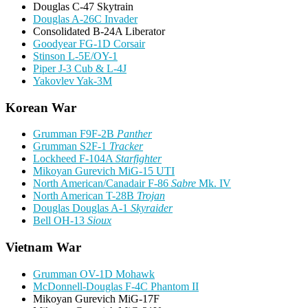
Douglas C-47 Skytrain
Douglas A-26C Invader
Consolidated B-24A Liberator
Goodyear FG-1D Corsair
Stinson L-5E/OY-1
Piper J-3 Cub & L-4J
Yakovlev Yak-3M
Korean War
Grumman F9F-2B
Panther
Grumman S2F-1
Tracker
Lockheed F-104A
Starfighter
Mikoyan Gurevich MiG-15 UTI
North American/Canadair F-86
Sabre
Mk. IV
North American T-28B
Trojan
Douglas Douglas A-1
Skyraider
Bell OH-13
Sioux
Vietnam War
Grumman OV-1D Mohawk
McDonnell-Douglas F-4C Phantom II
Mikoyan Gurevich MiG-17F