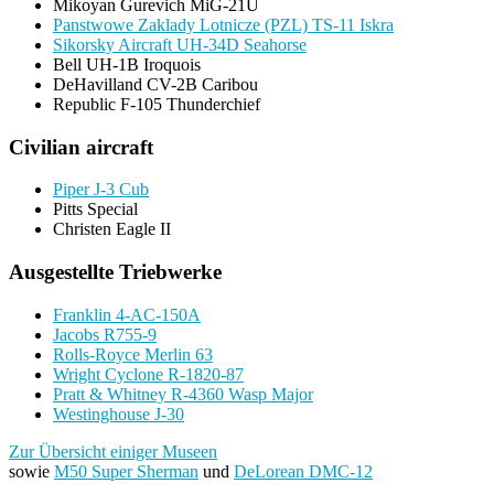
Mikoyan Gurevich MiG-21U
Panstwowe Zaklady Lotnicze (PZL) TS-11 Iskra
Sikorsky Aircraft UH-34D Seahorse
Bell UH-1B Iroquois
DeHavilland CV-2B Caribou
Republic F-105 Thunderchief
Civilian aircraft
Piper J-3 Cub
Pitts Special
Christen Eagle II
Ausgestellte Triebwerke
Franklin 4-AC-150A
Jacobs R755-9
Rolls-Royce Merlin 63
Wright Cyclone R-1820-87
Pratt & Whitney R-4360 Wasp Major
Westinghouse J-30
Zur Übersicht einiger Museen
sowie
M50 Super Sherman
und
DeLorean DMC-12